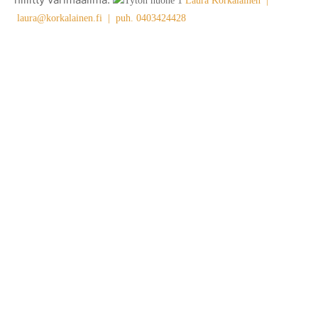
Laura Korkalainen |
laura@korkalainen.fi | puh. 0403424428