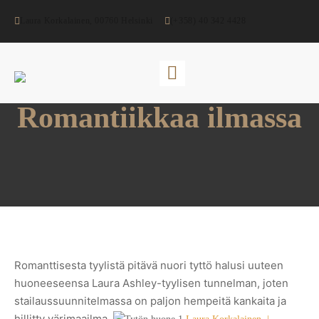
Laura Korkalainen, 00760 Helsinki
(+358) 40 342 4428
Romantiikkaa ilmassa
Romanttisesta tyylistä pitävä nuori tyttö halusi uuteen
huoneeseensa Laura Ashley-tyylisen tunnelman, joten
stailaussuunnitelmassa on paljon hempeitä kankaita ja
hillitty värimaailma.