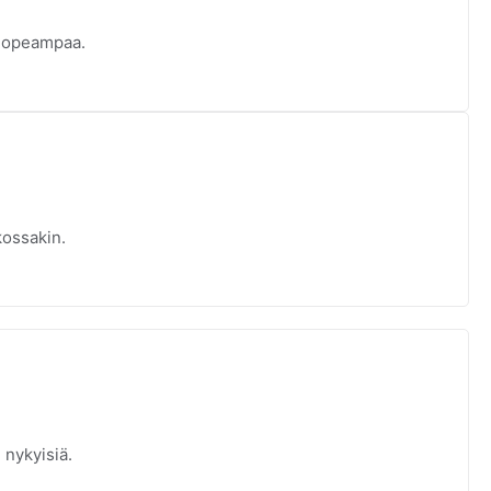
 nopeampaa.
tkossakin.
 nykyisiä.